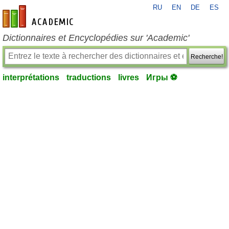
RU
EN
DE
ES
fr-academic.com
Dictionnaires et Encyclopédies sur 'Academic'
Recherche!
interprétations
traductions
livres
Игры ⚽