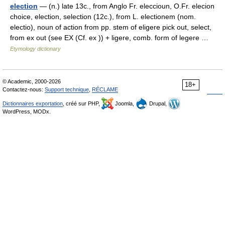
election
— (n.) late 13c., from Anglo Fr. eleccioun, O.Fr. elecion
choice, election, selection (12c.), from L. electionem (nom.
electio), noun of action from pp. stem of eligere pick out, select,
from ex out (see EX (Cf. ex )) + ligere, comb. form of legere …
Etymology dictionary
© Academic, 2000-2026
18+
Contactez-nous:
Support technique
,
RÉCLAME
Dictionnaires exportation
, créé sur PHP,
Joomla,
Drupal,
WordPress, MODx.