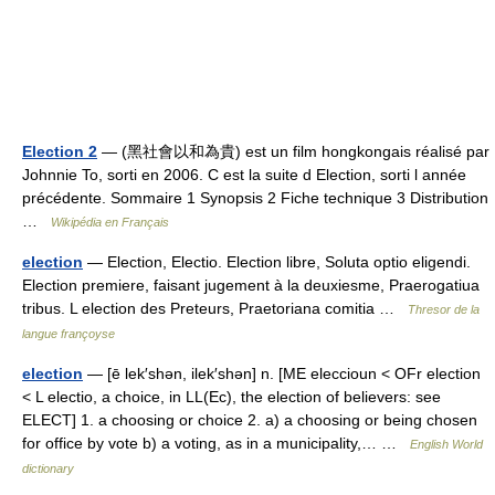
Election 2
— (黑社會以和為貴) est un film hongkongais réalisé par
Johnnie To, sorti en 2006. C est la suite d Election, sorti l année
précédente. Sommaire 1 Synopsis 2 Fiche technique 3 Distribution
…
Wikipédia en Français
election
— Election, Electio. Election libre, Soluta optio eligendi.
Election premiere, faisant jugement à la deuxiesme, Praerogatiua
tribus. L election des Preteurs, Praetoriana comitia …
Thresor de la
langue françoyse
election
— [ē lek′shən, ilek′shən] n. [ME eleccioun < OFr election
< L electio, a choice, in LL(Ec), the election of believers: see
ELECT] 1. a choosing or choice 2. a) a choosing or being chosen
for office by vote b) a voting, as in a municipality,… …
English World
dictionary