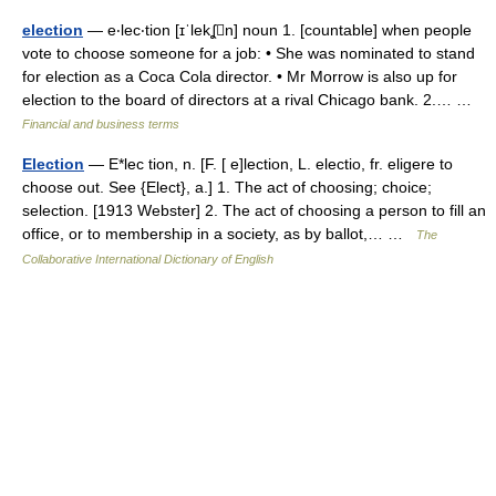
election
— e‧lec‧tion [ɪˈlekʆn] noun 1. [countable] when people
vote to choose someone for a job: • She was nominated to stand
for election as a Coca Cola director. • Mr Morrow is also up for
election to the board of directors at a rival Chicago bank. 2.… …
Financial and business terms
Election
— E*lec tion, n. [F. [ e]lection, L. electio, fr. eligere to
choose out. See {Elect}, a.] 1. The act of choosing; choice;
selection. [1913 Webster] 2. The act of choosing a person to fill an
office, or to membership in a society, as by ballot,… …
The
Collaborative International Dictionary of English