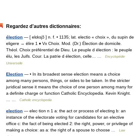
Regardez d'autres dictionnaires:
élection
— [ elɛksjɔ̃ ] n. f. • 1135; lat. electio « choix », du supin de
eligere → élire 1 ♦ Vx Choix. Mod. (Dr.) Élection de domicile.
Théol. Choix préférentiel de Dieu. Le peuple d élection : le peuple
élu, les Juifs. Cour. La patrie d élection, celle… …
Encyclopédie
Universelle
Election
— • In its broadest sense election means a choice
among many persons, things, or sides to be taken. In the stricter
juridical sense it means the choice of one person among many for
a definite charge or function Catholic Encyclopedia. Kevin Knight.
… …
Catholic encyclopedia
election
— elec·tion n 1 a: the act or process of electing b: an
instance of the electorate voting for candidates for an elective
office c: the fact of being elected 2: the right, power, or privilege of
making a choice: as a: the right of a spouse to choose …
Law