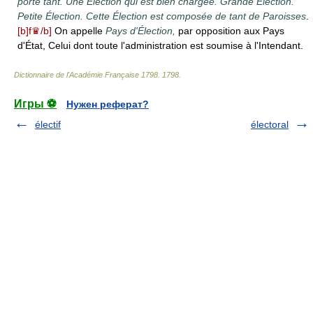
porte tant. Une Election qui est bien chargée. Grande Élection.
Petite Élection. Cette Élection est composée de tant de Paroisses
.
[b]f♛/b]
On appelle
Pays d'Élection,
par opposition aux Pays
d'État, Celui dont toute l'administration est soumise à l'Intendant.
Dictionnaire de l'Académie Française 1798
.
1798
.
Игры ⚽
Нужен реферат?
électif
électoral